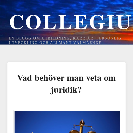
COLLEGI
EN BLOGG OM UTBILDNING, KARRIÄR, PERSONLIG
UTVECKLING OCH ALLMÄNT VÄLMÅENDE
Vad behöver man veta om
juridik?