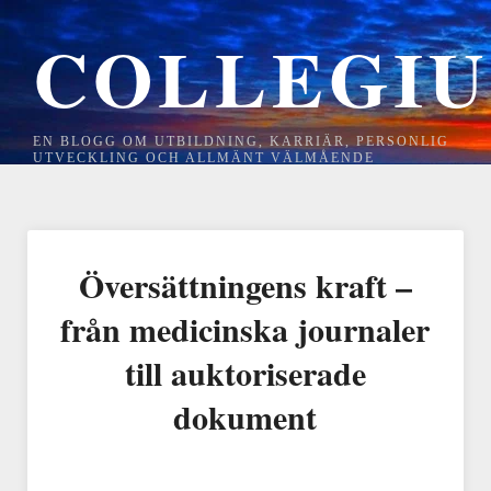
COLLEGI
EN BLOGG OM UTBILDNING, KARRIÄR, PERSONLIG
UTVECKLING OCH ALLMÄNT VÄLMÅENDE
Översättningens kraft –
från medicinska journaler
till auktoriserade
dokument