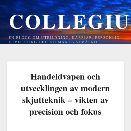
COLLEGI
EN BLOGG OM UTBILDNING, KARRIÄR, PERSONLIG
UTVECKLING OCH ALLMÄNT VÄLMÅENDE
Handeldvapen och
utvecklingen av modern
skjutteknik – vikten av
precision och fokus