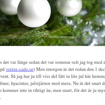
lls det var länge sedan det var sommar och jag tog med a
 på
vortex-cado.se
) Men imorgon är det redan den 1 de
vent. Så jag har ju till viss del fått in lite jul här hemm
diner, hyacinter, julstjärnor med mera. Nu är det snart d
 kommer inte in riktigt än, men snart, för det är ju my
.