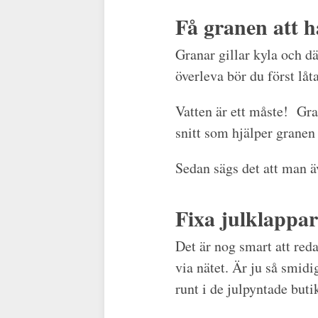
Få granen att h
Granar gillar kyla och d
överleva bör du först låt
Vatten är ett måste! Gran
snitt som hjälper granen
Sedan sägs det att man äv
Fixa julklappar
Det är nog smart att reda
via nätet. Är ju så smidi
runt i de julpyntade buti