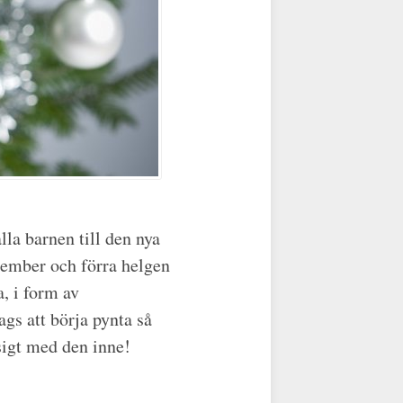
lla barnen till den nya
cember och förra helgen
a, i form av
ags att börja pynta så
sigt med den inne!