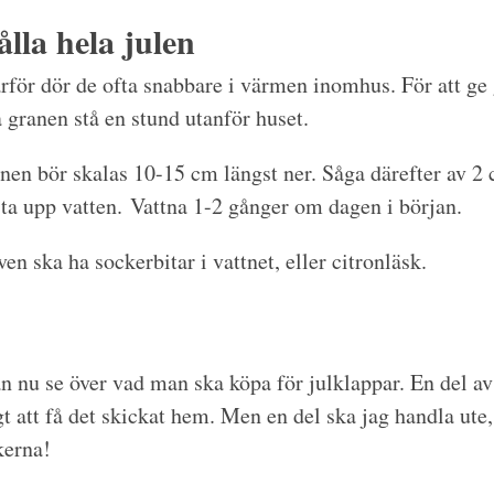
ålla hela julen
ärför dör de ofta snabbare i värmen inomhus. För att ge 
a granen stå en stund utanför huset.
en bör skalas 10-15 cm längst ner. Såga därefter av 2 c
 ta upp vatten. Vattna 1-2 gånger om dagen i början.
en ska ha sockerbitar i vattnet, eller citronläsk.
n nu se över vad man ska köpa för julklappar. En del av 
gt att få det skickat hem. Men en del ska jag handla ute,
kerna!