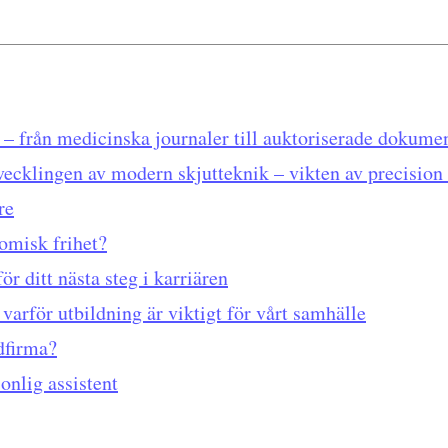
 – från medicinska journaler till auktoriserade dokume
ecklingen av modern skjutteknik – vikten av precision
re
omisk frihet?
ör ditt nästa steg i karriären
varför utbildning är viktigt för vårt samhälle
dfirma?
sonlig assistent